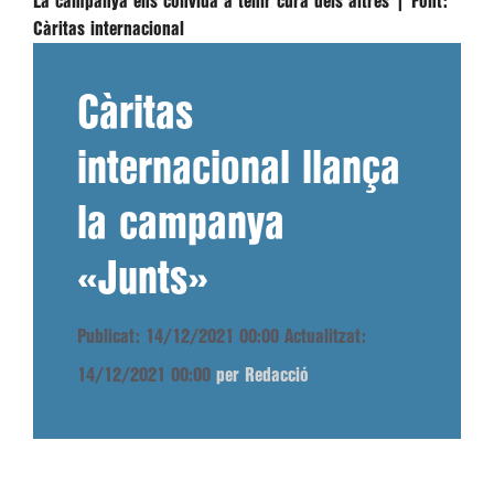
La campanya ens convida a tenir cura dels altres |
Font:
Càritas internacional
Càritas
internacional llança
la campanya
«Junts»
Publicat: 14/12/2021 00:00
Actualitzat:
14/12/2021 00:00
per Redacció