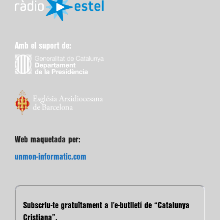
Amb el suport de:
Web maquetada per:
unmon-informatic.com
Subscriu-te gratuïtament a l’e-butlletí de “Catalunya
Cristiana”.