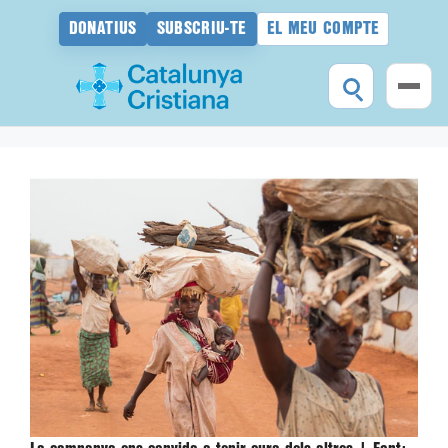
DONATIUS
SUBSCRIU-TE
EL MEU COMPTE
Vés
al
contingut