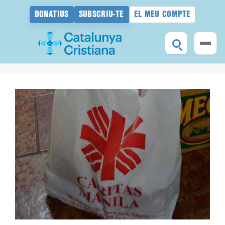
DONATIUS
SUBSCRIU-TE
EL MEU COMPTE
Vés
al
contingut