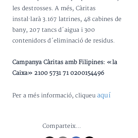
les destrosses. A més, Càritas
instal·larà 3.167 latrines, 48 cabines de
bany, 207 tancs d´aigua i 300
contenidors d´eliminació de residus.
Campanya Càritas amb Filipines: «la
Caixa» 2100 5731 71 0200154496
aquí
Per a més informació, cliqueu
Comparteix...