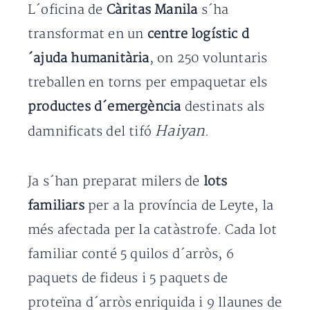
L´oficina de
Càritas Manila
s´ha
transformat en un
centre logístic d
´ajuda humanitària
, on 250 voluntaris
treballen en torns per empaquetar els
productes d´emergència
destinats als
Haiyan
damnificats del tifó
.
Ja s´han preparat milers de
lots
familiars
per a la província de Leyte, la
més afectada per la catàstrofe. Cada lot
familiar conté 5 quilos d´arròs, 6
paquets de fideus i 5 paquets de
proteïna d´arròs enriquida i 9 llaunes de