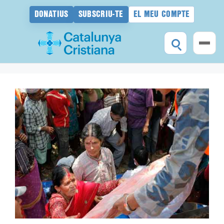
DONATIUS
SUBSCRIU-TE
EL MEU COMPTE
Vés
al
contingut