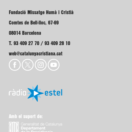
Fundació Missatge Humà i Cristià
Comtes de Bell-lloc, 67-69
08014 Barcelona
T. 93 409 27 70 / 93 409 28 10
web@catalunyacristiana.cat
Amb el suport de: