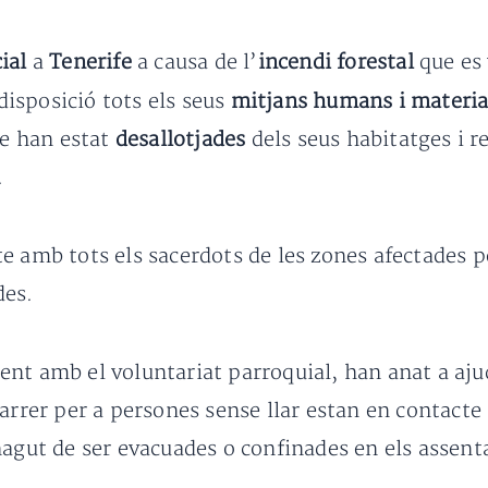
ial
a
Tenerife
a causa de l’
incendi forestal
que es 
disposició tots els seus
mitjans humans i materia
e han estat
desallotjades
dels seus habitatges i r
.
e amb tots els sacerdots de les zones afectades p
des.
nt amb el voluntariat parroquial, han anat a ajuda
Carrer per a persones sense llar estan en contacte
hagut de ser evacuades o confinades en els assen