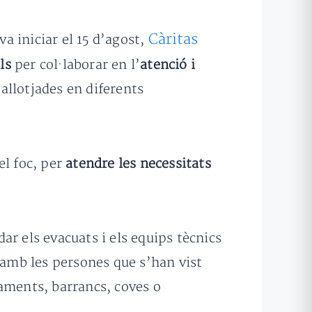
Càritas
va iniciar el 15 d’agost,
ls
per col·laborar en l’
atenció i
eallotjades en diferents
el foc, per
atendre les necessitats
r els evacuats i els equips tècnics
 amb les persones que s’han vist
taments, barrancs, coves o