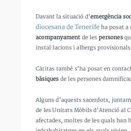
Davant la situació d’
emergència soc
diocesana de Tenerife
ha posat a 
acompanyament
de les
persones
qu
instal·lacions i albergs provisionals
Càritas també s’ha posat en contact
bàsiques
de les persones damnifica
Alguns d’aquests sacerdots, juntame
de les Unitats Mòbils d’Atenció al 
afectades, moltes de les quals han 
infrahabitatges en els quals vivien.