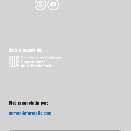
Amb el suport de:
Web maquetada per:
unmon-informatic.com