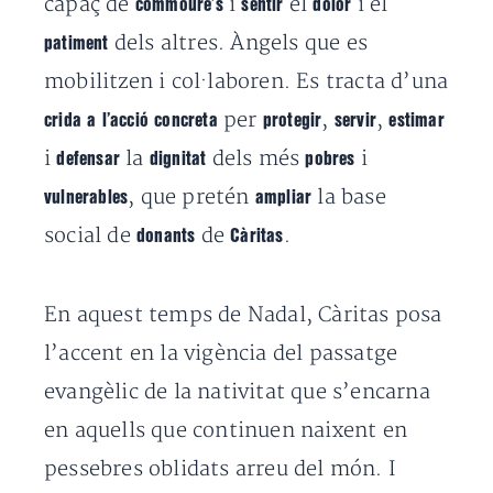
capaç de
i
el
i el
commoure’s
sentir
dolor
dels altres. Àngels que es
patiment
mobilitzen i col·laboren. Es tracta d’una
per
,
,
crida a l’acció concreta
protegir
servir
estimar
i
la
dels més
i
defensar
dignitat
pobres
, que pretén
la base
vulnerables
ampliar
social de
de
.
donants
Càritas
En aquest temps de Nadal, Càritas posa
l’accent en la vigència del passatge
evangèlic de la nativitat que s’encarna
en aquells que continuen naixent en
pessebres oblidats arreu del món. I