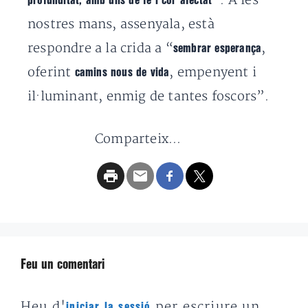
”. A les
profunditat, amb ulls de fe i cor afectat
nostres mans, assenyala, està
respondre a la crida a “
,
sembrar esperança
oferint
, empenyent i
camins nous de vida
il·luminant, enmig de tantes foscors”.
Comparteix...
Feu un comentari
Heu d'
per escriure un
iniciar la sessió