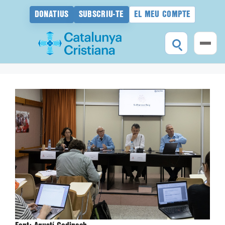
DONATIUS
SUBSCRIU-TE
EL MEU COMPTE
Vés
al
contingut