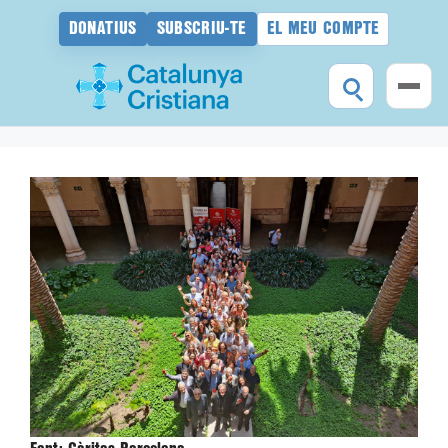
DONATIUS
SUBSCRIU-TE
EL MEU COMPTE
Vés
al
contingut