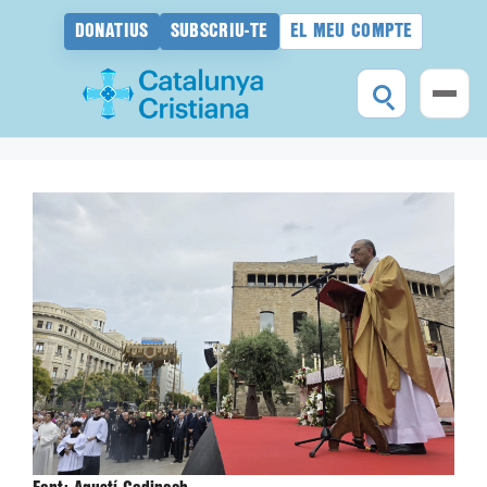
DONATIUS
SUBSCRIU-TE
EL MEU COMPTE
Vés
al
contingut