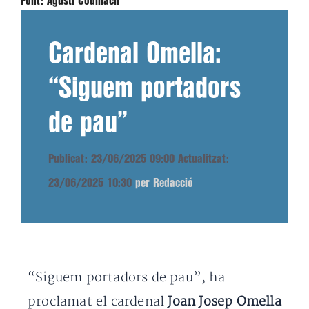
Font:
Agustí Codinach
Cardenal Omella:
“Siguem portadors
de pau”
Publicat: 23/06/2025 09:00
Actualitzat:
23/06/2025 10:30
per Redacció
“Siguem portadors de pau”, ha
proclamat el cardenal
Joan Josep Omella