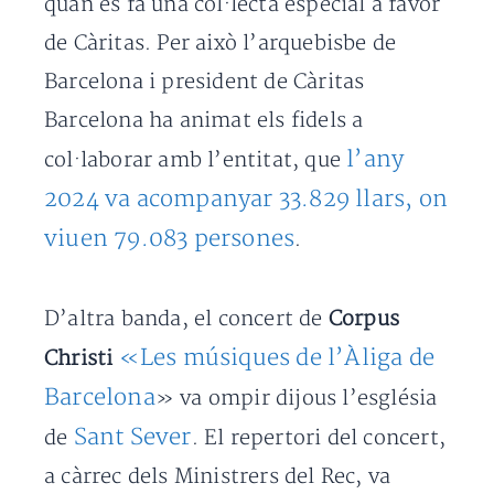
quan es fa una col·lecta especial a favor
de Càritas. Per això l’arquebisbe de
Barcelona i president de Càritas
Barcelona ha animat els fidels a
l’any
col·laborar amb l’entitat, que
2024 va acompanyar 33.829 llars, on
viuen 79.083 persones
.
D’altra banda, el concert de
Corpus
«Les músiques de l’Àliga de
Christi
Barcelona
» va ompir dijous l’església
Sant Sever
de
. El repertori del concert,
a càrrec dels Ministrers del Rec, va