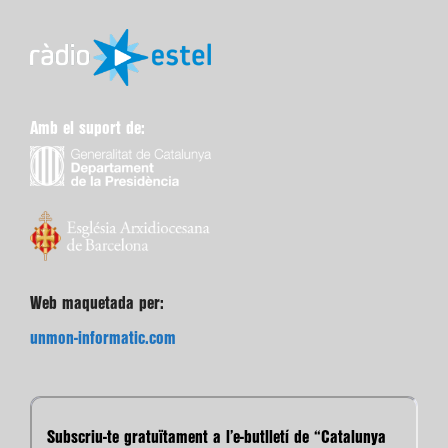
Amb el suport de:
Web maquetada per:
unmon-informatic.com
Subscriu-te gratuïtament a l’e-butlletí de “Catalunya