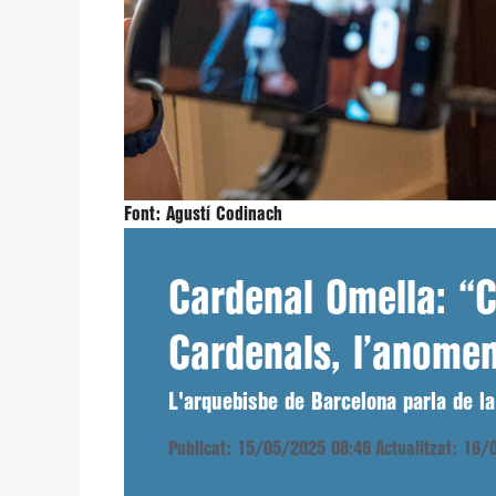
Font:
Agustí Codinach
Cardenal Omella: “C
Cardenals, l’anome
L'arquebisbe de Barcelona parla de la
Publicat: 15/05/2025 08:46
Actualitzat: 16