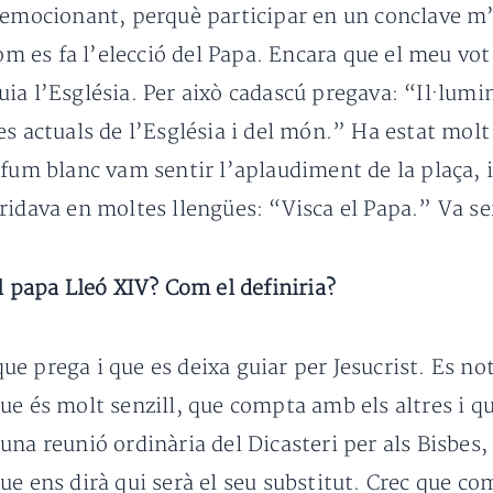
t emocionant, perquè participar en un conclave m
om es fa l’elecció del Papa. Encara que el meu vot 
ia l’Església. Per això cadascú pregava: “Il·lum
s actuals de l’Església i del món.” Ha estat molt 
fum blanc vam sentir l’aplaudiment de la plaça, i
ridava en moltes llengües: “Visca el Papa.” Va s
l papa Lleó XIV? Com el definiria?
 prega i que es deixa guiar per Jesucrist. Es nota
ue és molt senzill, que compta amb els altres i q
na reunió ordinària del Dicasteri per als Bisbes,
ue ens dirà qui serà el seu substitut. Crec que c