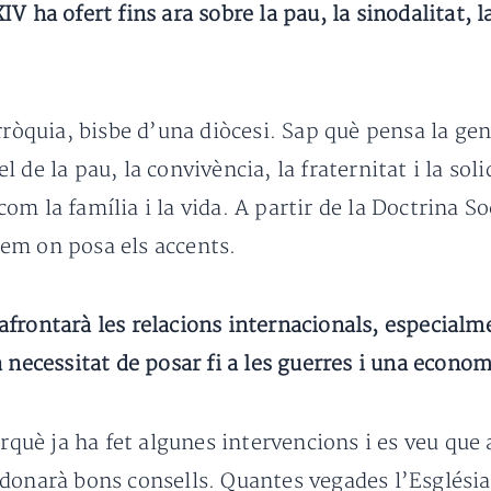
 ha ofert fins ara sobre la pau, la sinodalitat, la
rròquia, bisbe d’una diòcesi. Sap què pensa la ge
de la pau, la convivència, la fraternitat i la solid
m la família i la vida. A partir de la Doctrina Soc
em on posa els accents.
frontarà les relacions internacionals, especialm
 necessitat de posar fi a les guerres i una econo
erquè ja ha fet algunes intervencions i es veu qu
donarà bons consells. Quantes vegades l’Església 