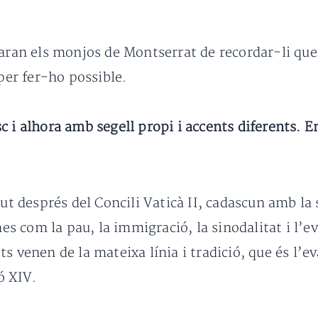
garan els monjos de Montserrat de recordar-li que
 per fer-ho possible.
c i alhora amb segell propi i accents diferents. 
agut després del Concili Vaticà II, cadascun amb 
emes com la pau, la immigració, la sinodalitat i l’
 venen de la mateixa línia i tradició, que és l’evan
ó XIV.