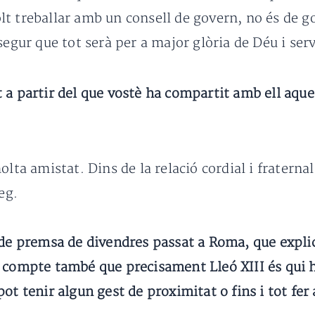
lt treballar amb un consell de govern, no és de 
segur que tot serà per a major glòria de Déu i ser
a partir del que vostè ha compartit amb ell aques
olta amistat. Dins de la relació cordial i fratern
eg.
 de premsa de divendres passat a Roma, que explica
n compte també que precisament Lleó XIII és qui 
pot tenir algun gest de proximitat o fins i tot f