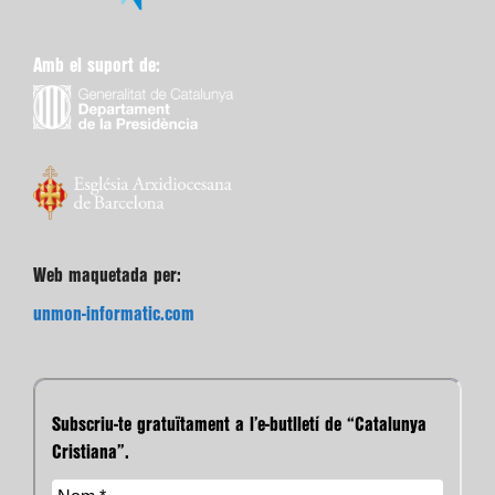
Amb el suport de:
Web maquetada per:
unmon-informatic.com
Subscriu-te gratuïtament a l’e-butlletí de “Catalunya
Cristiana”.