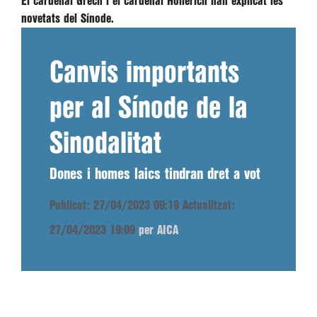
El cardenal Grech i el cardenal Hollerich han explicat les
novetats del Sínode.
Canvis importants
per al Sínode de la
Sinodalitat
Dones i homes laics tindran dret a vot
Publicat: 27/04/2023 09:19
Actualitzat:
27/04/2023 19:09
per AICA