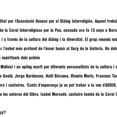
ditat per l’Associació Unesco per al Diàleg Interreligiós. Aquest treb
a de la Coral Interreligiosa per la Pau, nascuda ara fa 13 anys a Barc
i a través de la cultura del diàleg i la diversitat. El grup reuneix mú
ar l’anhel més profund de l’ésser humà al llarg de la història. Un del
 espirituals dels pobles
Melloni i un epíleg escrit per diferents personalitats de la cultura i
len Gould, Jorge Burdmann, Halil Bárcena, Vicente Merlo, Francesc To
ctors i cantaires. ‘Cants d’esperança ja es pot trobar a la seu d’AUDI
e les autores del llibre,
Isabel Mercadé
, cantaire també de la Coral 
ça
’?