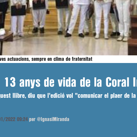
eves actuacions, sempre en clima de fraternitat
 13 anys de vida de la Coral I
est llibre, diu que l'edició vol "comunicar el plaer de la 
/01/2022 09:24
per @IgnasiMiranda