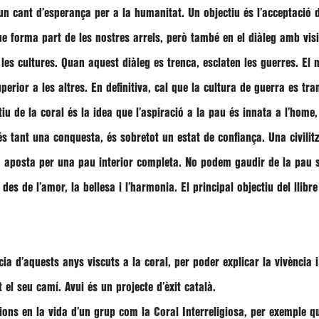
 un cant d’esperança per a la humanitat. Un objectiu és l’acceptació d
e forma part de les nostres arrels, però també en el diàleg amb visió 
es cultures. Quan aquest diàleg es trenca, esclaten les guerres. El 
erior a les altres. En definitiva, cal que la cultura de guerra es tra
iu de la coral és la idea que l’aspiració a la pau és innata a l’home,
 és tant una conquesta, és sobretot un estat de confiança. Una civili
 no aposta per una pau interior completa. No podem gaudir de la pau s
des de l’amor, la bellesa i l’harmonia. El principal objectiu del llib
a d’aquests anys viscuts a la coral, per poder explicar la vivència i 
 el seu camí. Avui és un projecte d’èxit català.
ligions en la vida d’un grup com la Coral Interreligiosa, per exemple