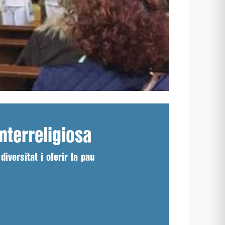
nterreligiosa
diversitat i oferir la pau