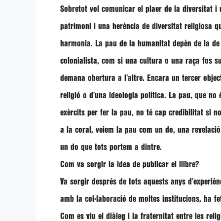
Sobretot vol comunicar el plaer de la diversitat i
patrimoni i una herència de diversitat religiosa qu
harmonia. La pau de la humanitat depèn de la de l
colonialista, com si una cultura o una raça fos sup
demana obertura a l’altre. Encara un tercer object
religió o d’una ideologia política. La pau, que no
exèrcits per fer la pau, no té cap credibilitat si
a la coral, veiem la pau com un do, una revelació 
un do que tots portem a dintre.
Com va sorgir la idea de publicar el llibre?
Va sorgir després de tots aquests anys d’experiènci
amb la col·laboració de moltes institucions, ha fet
Com es viu el diàleg i la fraternitat entre les re