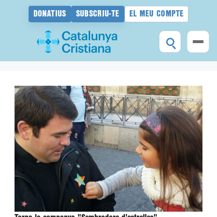
DONATIUS
SUBSCRIU-TE
EL MEU COMPTE
Vés
al
contingut