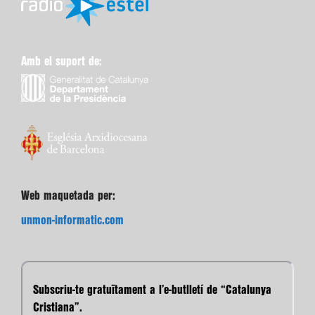
Amb el suport de:
Web maquetada per:
unmon-informatic.com
Subscriu-te gratuïtament a l’e-butlletí de “Catalunya
Cristiana”.