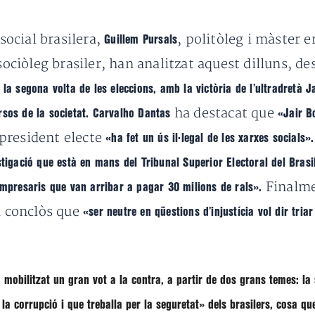
a social brasilera,
, politòleg i màster 
Guillem Pursals
 sociòleg brasiler, han analitzat aquest dilluns, 
 la segona volta de les eleccions, amb la victòria de l’ultradretà J
ha destacat que
rsos de la societat. Carvalho Dantas
«Jair Bo
 president electe
«ha fet un ús il·legal de les xarxes socials»
stigació que està en mans del Tribunal Superior Electoral del Brasi
Finalme
presaris que van arribar a pagar 30 milions de rals».
a conclòs que
«ser neutre en qüestions d’injustícia vol dir triar
 mobilitzat un gran vot a la contra, a partir de dos grans temes: la 
 la corrupció i que treballa per la seguretat»
dels brasilers, cosa qu