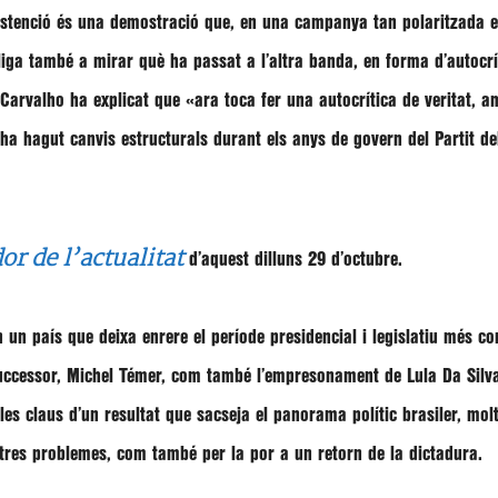
stenció és una demostració que, en una campanya tan polaritzada e
bliga també a mirar què ha passat a l’altra banda, en forma d’autoc
 Carvalho
ha explicat que
«ara toca fer una autocrítica de veritat, 
 ha hagut canvis estructurals durant els anys de govern del Partit de
or de l’actualitat
d’aquest dilluns 29 d’octubre.
n un país que deixa enrere el període presidencial i legislatiu més co
successor, Michel Témer, com també l’empresonament de Lula Da Silva
les claus d’un resultat que sacseja el panorama polític brasiler, molt
altres problemes, com també per la por a un retorn de la dictadura.