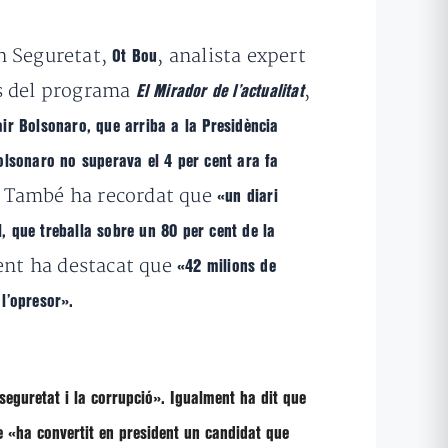
en Seguretat,
, analista expert
Ot Bou
des del programa
,
El Mirador de l’actualitat
air Bolsonaro, que arriba a la Presidència
lsonaro no superava el 4 per cent ara fa
També ha recordat que
.
«un diari
l, que treballa sobre un 80 per cent de la
nt ha destacat que
«42 milions de
 l’opresor».
seguretat i la corrupció».
Igualment ha dit que
e
«ha convertit en president un candidat que