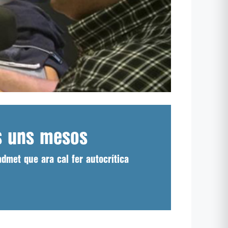
s uns mesos
dmet que ara cal fer autocrítica