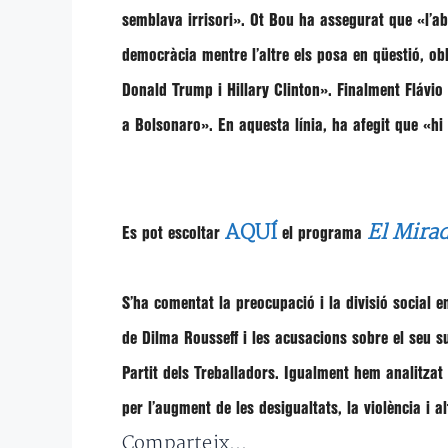
semblava irrisori». Ot Bou
ha assegurat que
«l’ab
democràcia mentre l’altre els posa en qüestió, o
Donald Trump i Hillary Clinton»
. Finalment
Flávio
a Bolsonaro»
. En aquesta línia, ha afegit que
«hi
AQUÍ
El Mirad
Es pot escoltar
el programa
S’ha comentat la preocupació i la divisió social e
de Dilma Rousseff i les acusacions sobre el seu 
Partit dels Treballadors. Igualment hem analitzat 
per l’augment de les desigualtats, la violència i 
Comparteix...