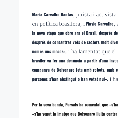
, jurista i activist
Maria Carvalho Dantas
en política brasilera, i
,
Flàvio Carvalho
la nova etapa que obre ara el Brasil, després de
després de concentrar vots de sectors molt dive
i ha lamentat que el
només uns mesos»,
brasiler va fer una denúncia a partir d’una inve
campanya de Bolsonaro feta amb robots, amb em
i h
persones s’han abstingut o han votat nul»,
Per la seva banda,
Pursals
ha comentat que
«s’ha
«s’ha venut la imatge que Bolsonaro lluita contra