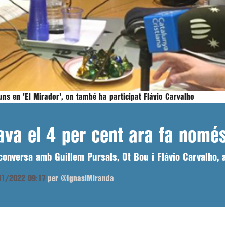
uns en 'El Mirador', on també ha participat Flávio Carvalho
ava el 4 per cent ara fa nomé
conversa amb Guillem Pursals, Ot Bou i Flávio Carvalho, a
/01/2022 09:17
per @IgnasiMiranda