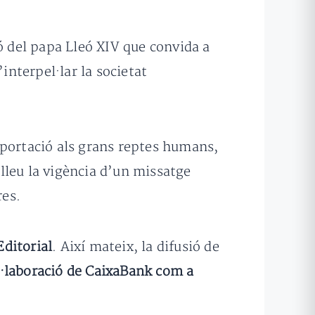
ó del papa Lleó XIV que convida a
interpel·lar la societat
 aportació als grans reptes humans,
elleu la vigència d’un missatge
res.
ditorial
. Així mateix, la difusió de
·laboració de CaixaBank com a