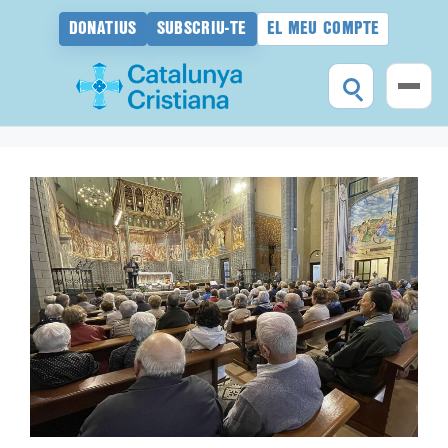
DONATIUS
SUBSCRIU-TE
EL MEU COMPTE
Vés
al
contingut