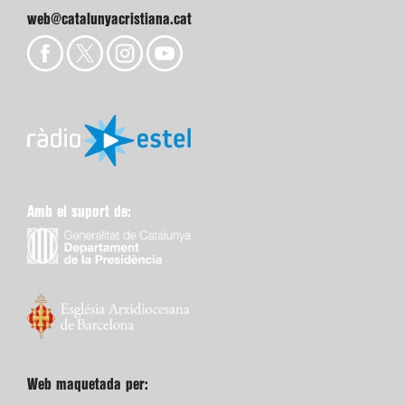
web@catalunyacristiana.cat
Amb el suport de:
Web maquetada per: