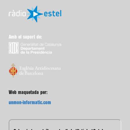
Amb el suport de:
Web maquetada per:
unmon-informatic.com