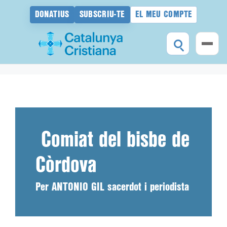
DONATIUS
SUBSCRIU-TE
EL MEU COMPTE
Vés
al
contingut
Comiat del bisbe de
Còrdova
Per ANTONIO GIL sacerdot i periodista