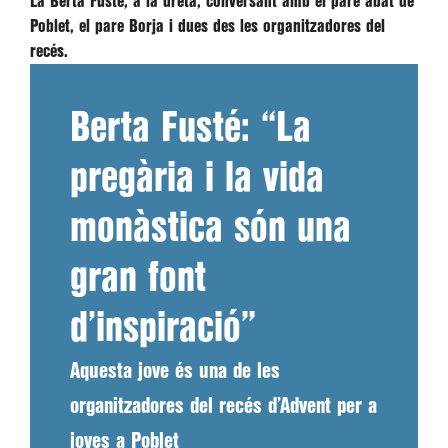
La Berta Fusté, a la dreta, conversant amb el pare abat de
Poblet, el pare Borja i dues des les organitzadores del
recés.
Berta Fusté: “La
pregària i la vida
monàstica són una
gran font
d’inspiració”
Aquesta jove és una de les
organitzadores del recés d’Advent per a
joves a Poblet