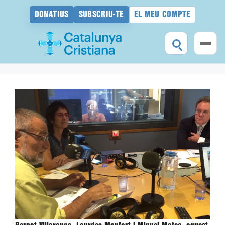
DONATIUS
SUBSCRIU-TE
EL MEU COMPTE
Vés
al
contingut