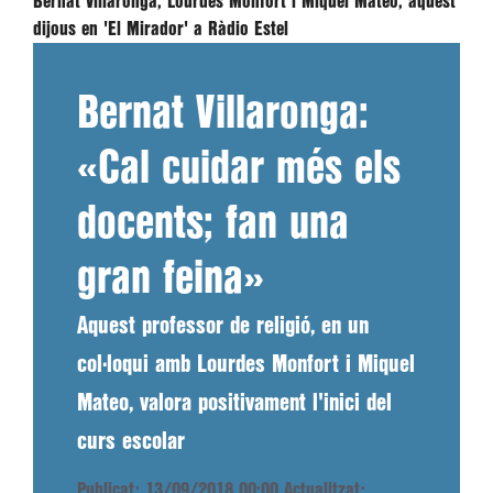
Bernat Villaronga, Lourdes Monfort i Miquel Mateo, aquest
dijous en 'El Mirador' a Ràdio Estel
Bernat Villaronga:
«Cal cuidar més els
docents; fan una
gran feina»
Aquest professor de religió, en un
col·loqui amb Lourdes Monfort i Miquel
Mateo, valora positivament l'inici del
curs escolar
Publicat: 13/09/2018 00:00
Actualitzat: