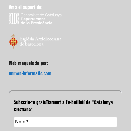
Amb el suport de:
Web maquetada per:
unmon-informatic.com
Subscriu-te gratuïtament a l’e-butlletí de “Catalunya
Cristiana”.