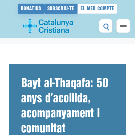
DONATIUS
SUBSCRIU-TE
EL MEU COMPTE
Vés
al
contingut
Bayt al-Thaqafa: 50
anys d’acollida,
acompanyament i
comunitat