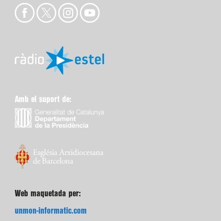
Amb el suport de:
Web maquetada per:
unmon-informatic.com