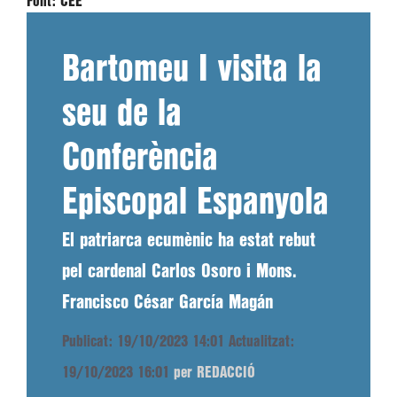
Font:
CEE
Bartomeu I visita la
seu de la
Conferència
Episcopal Espanyola
El patriarca ecumènic ha estat rebut
pel cardenal Carlos Osoro i Mons.
Francisco César García Magán
Publicat: 19/10/2023 14:01
Actualitzat:
19/10/2023 16:01
per REDACCIÓ