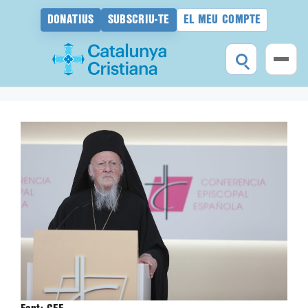
DONATIUS
SUBSCRIU-TE
EL MEU COMPTE
Vés
al
contingut