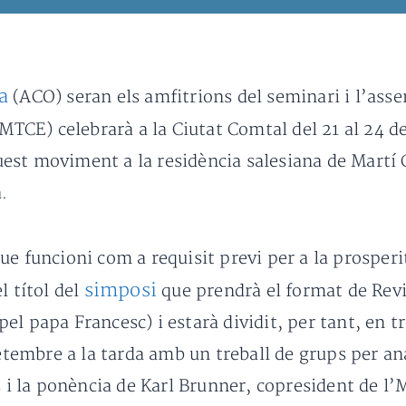
a
(ACO) seran els amfitrions del seminari i l’ass
MTCE) celebrarà a la Ciutat Comtal del 21 al 24 
st moviment a la residència salesiana de Martí C
.
e funcioni com a requisit previ per a la prosperit
simposi
l títol del
que prendrà el format de Rev
 papa Francesc) i estarà dividit, per tant, en tres
setembre a la tarda amb un treball de grups per ana
us i la ponència de Karl Brunner, copresident de l