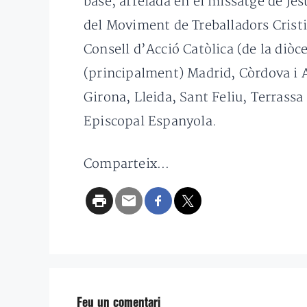
base, arrelada en el missatge de Je
del Moviment de Treballadors Crist
Consell d’Acció Catòlica (de la diòc
(principalment) Madrid, Còrdova i 
Girona, Lleida, Sant Feliu, Terrassa
Episcopal Espanyola.
Comparteix...
Feu un comentari