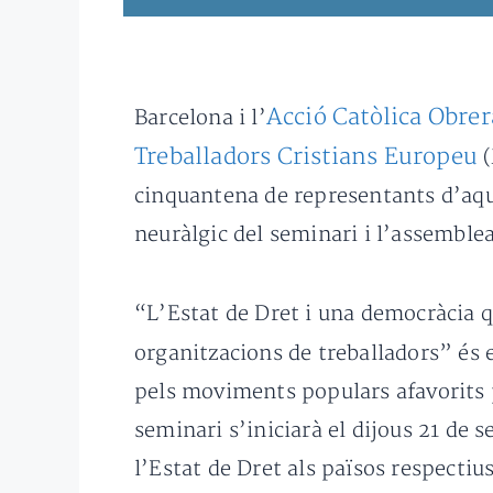
Acció Catòlica Obrer
Barcelona i l’
Treballadors Cristians Europeu
(
cinquantena de representants d’aque
neuràlgic del seminari i l’assemblea
“L’Estat de Dret i una democràcia qu
organitzacions de treballadors” és e
pels moviments populars afavorits pel
seminari s’iniciarà el dijous 21 de 
l’Estat de Dret als països respecti