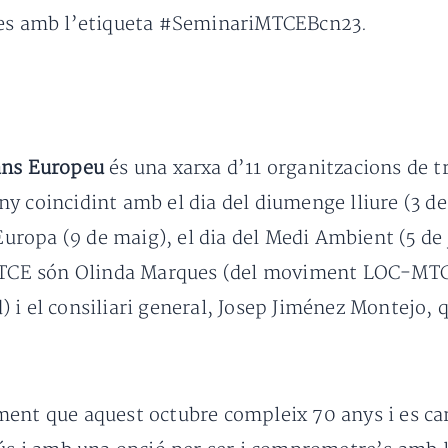
rxes amb l’etiqueta #SeminariMTCEBcn23.
ans Europeu
és una xarxa d’11 organitzacions de tr
y coincidint amb el dia del diumenge lliure (3 de 
’Europa (9 de maig), el dia del Medi Ambient (5 de 
’MTCE són Olinda Marques (del moviment LOC-MTC, 
 i el consiliari general, Josep Jiménez Montejo, 
nt que aquest octubre compleix 70 anys i es cara