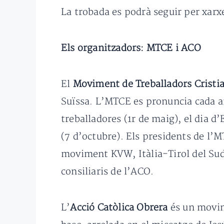
La trobada es podrà seguir per xa
Els organitzadors: MTCE i ACO
El
Moviment de Treballadors Cristi
Suïssa. L’MTCE es pronuncia cada an
treballadores (1r de maig), el dia d
(7 d’octubre). Els presidents de l
moviment KVW, Itàlia-Tirol del Sud)
consiliaris de l’ACO.
L’
Acció Catòlica Obrera
és un movime