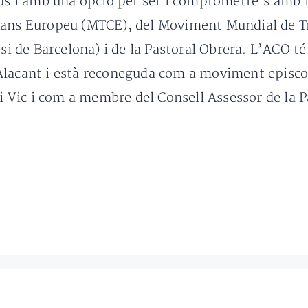
sús i amb una opció per ser i comprometre’s amb l
ians Europeu (MTCE), del Moviment Mundial de Tr
esi de Barcelona) i de la Pastoral Obrera. L’ACO t
Alacant i està reconeguda com a moviment episcop
 i Vic i com a membre del Consell Assessor de la P