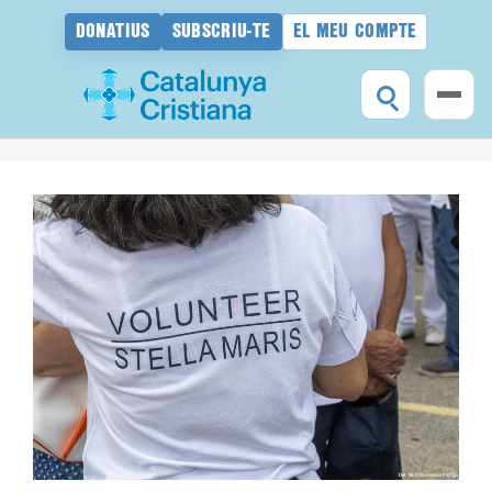
DONATIUS
SUBSCRIU-TE
EL MEU COMPTE
Vés
al
contingut