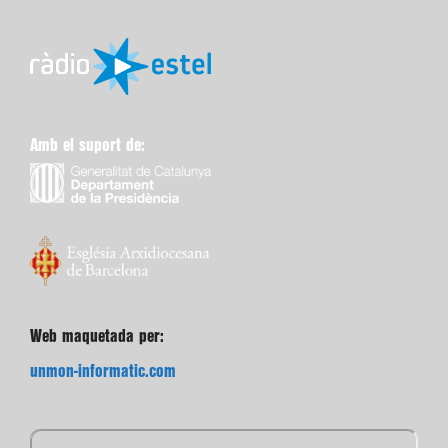
Amb el suport de:
Web maquetada per:
unmon-informatic.com