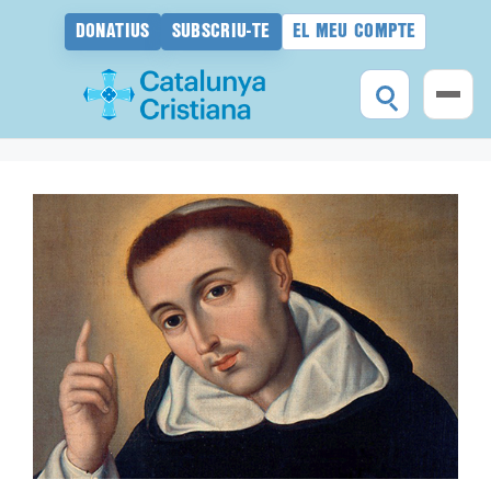
DONATIUS
SUBSCRIU-TE
EL MEU COMPTE
Vés
al
contingut