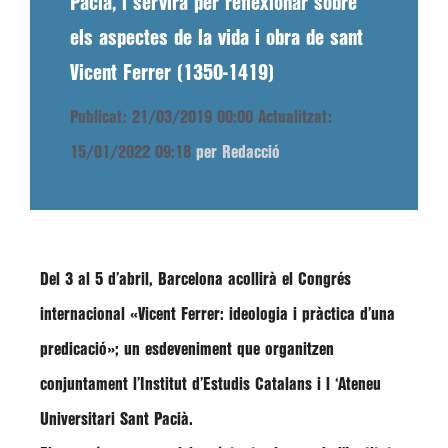
Pacià, i servirà per reflexionar sobre
els aspectes de la vida i obra de sant
Vicent Ferrer (1350-1419)
Publicat: 21/03/2019 00:00
Actualitzat:
15/01/2022 09:18
per Redacció
Del
3 al 5 d’abril
,
Barcelona
acollirà el
Congrés
internacional «Vicent Ferrer: ideologia i pràctica d’una
predicació»
; un esdeveniment que organitzen
conjuntament l’I
nstitut d’Estudis Catalans
i l ‘
Ateneu
Universitari Sant Pacià
.