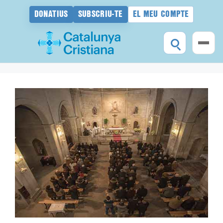
DONATIUS
SUBSCRIU-TE
EL MEU COMPTE
Vés
al
contingut