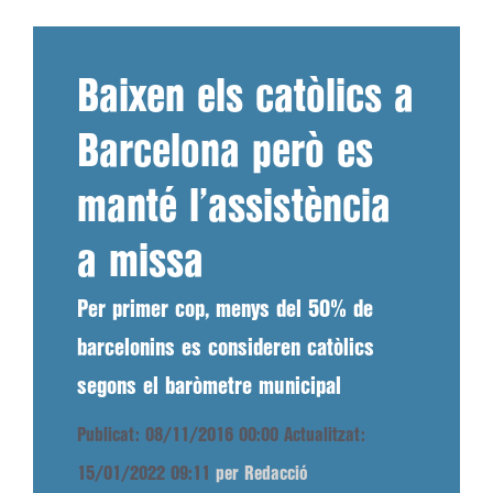
Baixen els catòlics a
Barcelona però es
manté l’assistència
a missa
Per primer cop, menys del 50% de
barcelonins es consideren catòlics
segons el baròmetre municipal
Publicat: 08/11/2016 00:00
Actualitzat:
15/01/2022 09:11
per Redacció