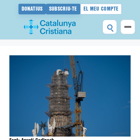
DONATIUS
SUBSCRIU-TE
EL MEU COMPTE
Vés
al
contingut