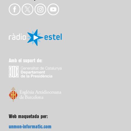
Amb el suport de:
Web maquetada per:
unmon-informatic.com