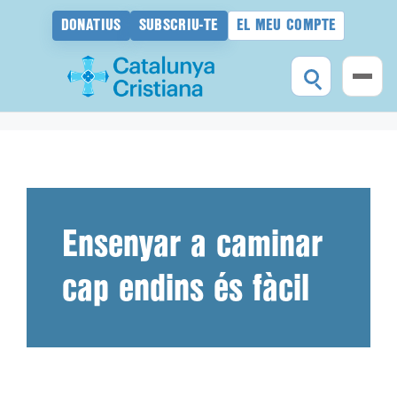
DONATIUS
SUBSCRIU-TE
EL MEU COMPTE
Vés
al
contingut
Ensenyar a caminar
cap endins és fàcil