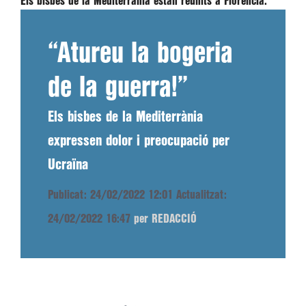
Els bisbes de la Mediterrània estan reunits a Florència.
“Atureu la bogeria
de la guerra!”
Els bisbes de la Mediterrània
expressen dolor i preocupació per
Ucraïna
Publicat: 24/02/2022 12:01
Actualitzat:
24/02/2022 16:47
per REDACCIÓ