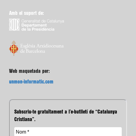
Amb el suport de:
Web maquetada per:
unmon-informatic.com
Subscriu-te gratuïtament a l’e-butlletí de “Catalunya
Cristiana”.