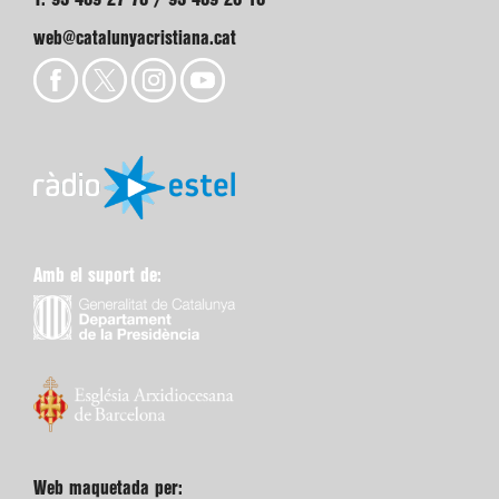
web@catalunyacristiana.cat
Amb el suport de:
Web maquetada per: