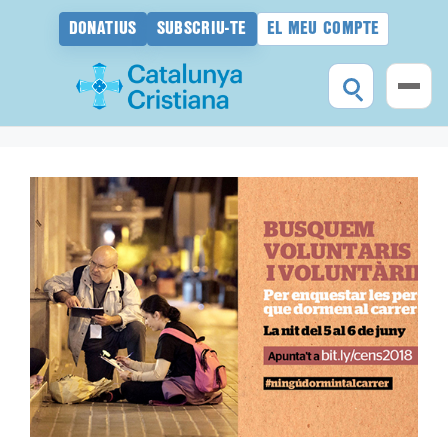
DONATIUS
SUBSCRIU-TE
EL MEU COMPTE
Vés
al
contingut