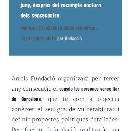
juny, després del recompte nocturn
dels sensesostre
Publicat: 17/05/2018 00:00
Actualitzat:
15/01/2022 09:15
per Redacció
Arrels Fundació organitzarà per tercer
any consecutiu el
censde les persones sense llar
, que té com a objectiu
de Barcelona
conèixer el seu graude vulnerabilitat i
definir propostes polítiques detallades.
Per fer-ho, lafundació realitzarà una