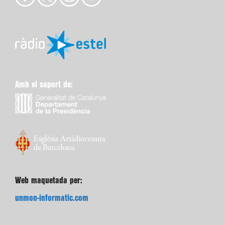
Amb el suport de:
Web maquetada per:
unmon-informatic.com