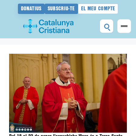
DONATIUS
SUBSCRIU-TE
EL MEU COMPTE
Vés
al
contingut