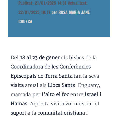
Publicat: 21/01/2025 14:31
Actualitzat:
22/01/2025 10:17
per ROSA MARÍA JANÉ
CHUECA
Del
18 al 23 de gener
els bisbes de la
Coordinadora de les Conferències
Episcopals de Terra Santa
fan la seva
visita
anual als
Llocs Sants
. Enguany,
marcada per l
’alto el foc
entre
Israel i
Hamas
. Aquesta visita vol mostrar el
suport
a la
comunitat cristiana
i