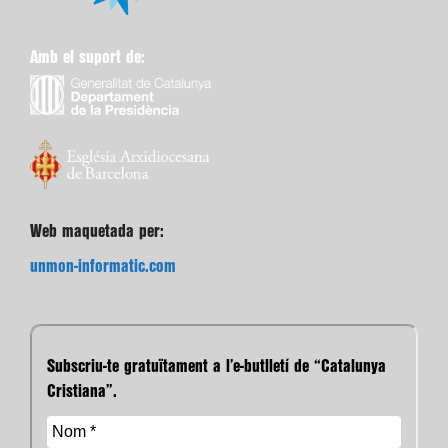
Amb el suport de:
Web maquetada per:
unmon-informatic.com
Subscriu-te gratuïtament a l’e-butlletí de “Catalunya
Cristiana”.