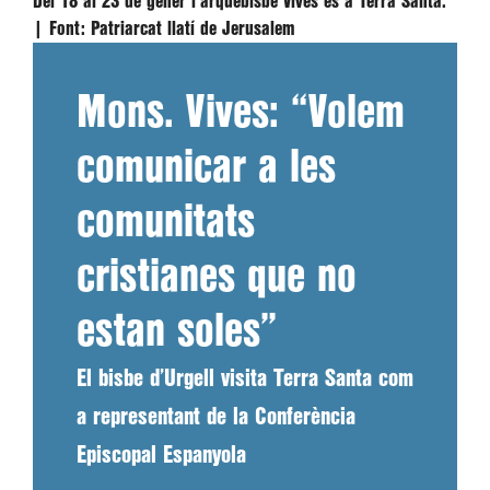
Del 18 al 23 de gener l'arquebisbe Vives és a Terra Santa.
|
Font:
Patriarcat llatí de Jerusalem
Mons. Vives: “Volem
comunicar a les
comunitats
cristianes que no
estan soles”
El bisbe d’Urgell visita Terra Santa com
a representant de la Conferència
Episcopal Espanyola