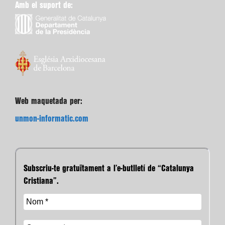
Amb el suport de:
Web maquetada per:
unmon-informatic.com
Subscriu-te gratuïtament a l’e-butlletí de “Catalunya
Cristiana”.