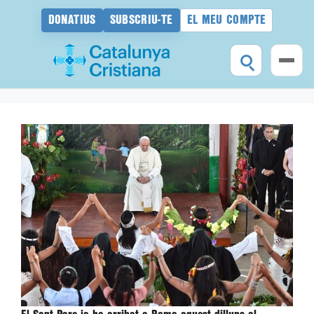
DONATIUS
SUBSCRIU-TE
EL MEU COMPTE
Vés
al
contingut