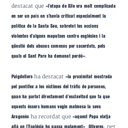
destacat que
«l’etapa de Xile era molt complicada
en ser un país on s’havia criticat especialment la
política de la Santa Seu, sobretot les accions
violentes d’alguns maputxes contra esglésies i la
qüestió dels abusos comesos per sacerdots, pels
.
quals el Sant Pare ha demanat perdó»
ha destacat
Puigdollers
«la proximitat mostrada
pel pontífex a les víctimes del tràfic de persones,
quan ha parlat directament d’esclavitud que fa que
aquests éssers humans vegin malmesa la seva
ha recordat que
Aragonès
«aquest Papa viatja
.
, per
allà on l’Església ho passa malament»
Oliveres