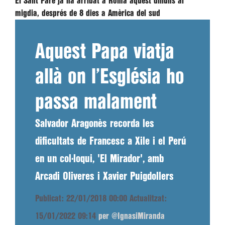
El Sant Pare ja ha arribat a Roma aquest dilluns al
migdia, després de 8 dies a Amèrica del sud
Aquest Papa viatja
allà on l’Església ho
passa malament
Salvador Aragonès recorda les
dificultats de Francesc a Xile i el Perú
en un col·loqui, 'El Mirador', amb
Arcadi Oliveres i Xavier Puigdollers
Publicat: 22/01/2018 00:00
Actualitzat:
15/01/2022 09:14
per @IgnasiMiranda