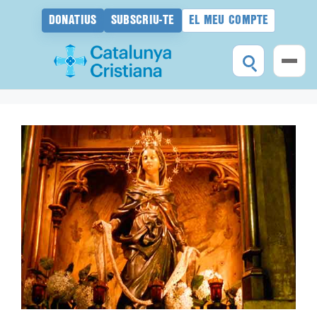
DONATIUS
SUBSCRIU-TE
EL MEU COMPTE
Vés
al
contingut