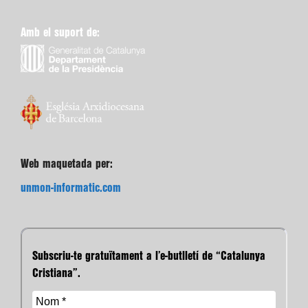
Amb el suport de:
Web maquetada per:
unmon-informatic.com
Subscriu-te gratuïtament a l’e-butlletí de “Catalunya
Cristiana”.