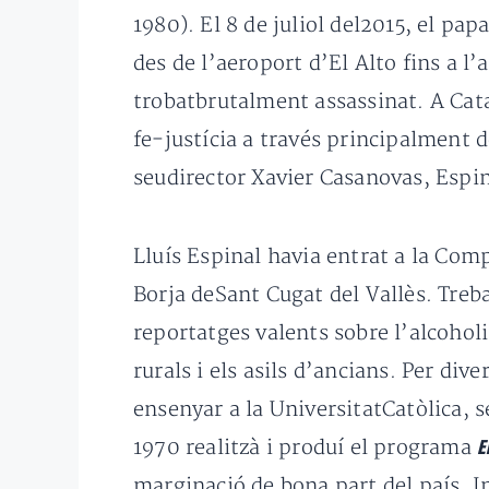
1980). El 8 de juliol del2015, el pa
des de l’aeroport d’El Alto fins a l
trobatbrutalment assassinat. A Catal
fe-justícia a través principalment d
seudirector Xavier Casanovas, Espina
Lluís Espinal havia entrat a la Comp
Borja deSant Cugat del Vallès. Treb
reportatges valents sobre l’alcoholi
rurals i els asils d’ancians. Per div
ensenyar a la UniversitatCatòlica, s
1970 realitzà i produí el programa
E
marginació de bona part del país. I