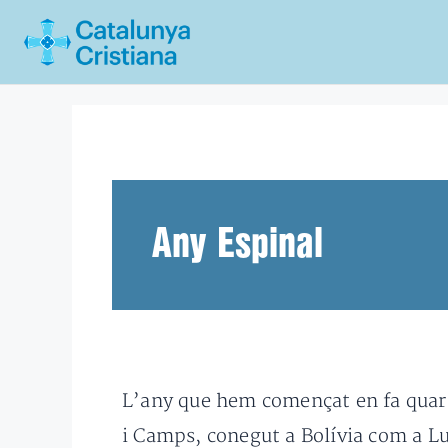
Vés
al
contingut
Any Espinal
L’any que hem començat en fa quarant
i Camps, conegut a Bolívia com a Luc