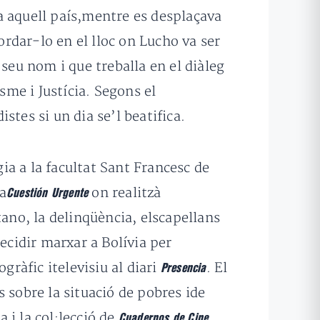
 a aquell país,mentre es desplaçava
ordar-lo en el lloc on Lucho va ser
seu nom i que treballa en el diàleg
sme i Justícia. Segons el
tes si un dia se’l beatifica.
gia a la facultat Sant Francesc de
a
on realitzà
Cuestión Urgente
tano, la delinqüència, elscapellans
decidir marxar a Bolívia per
gràfic itelevisiu al diari
. El
Presencia
s sobre la situació de pobres ide
 i la col·lecció de
.
Cuadernos de Cine