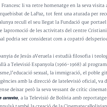
pa Francesc li va retre homenatge en la seva visita
’arquebisbat de LaPaz, tot fent una aturada per rec
unya recull el seu llegat la Fundació que portael 
e lapromoció de les activitats del centre Cristiani
l podria ser considerat com a copatró delsperiodis
anyia de Jesús aVeruela i estudià filosofia i teolo
allà a Televisió Espanyola (1966-1968) al program
sme,l’educació sexual, la immigració, el poble gi
ergències amb la direcció de latelevisió oficial, va 
ense deixar però la seva vessant de crític cinemato
, a la Televisió de Bolívia amb reportatge
n carneviva
mpulsà també la creació de la CinematecaBoliviana