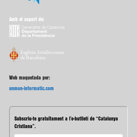
Amb el suport de:
Web maquetada per:
unmon-informatic.com
Subscriu-te gratuïtament a l’e-butlletí de “Catalunya
Cristiana”.