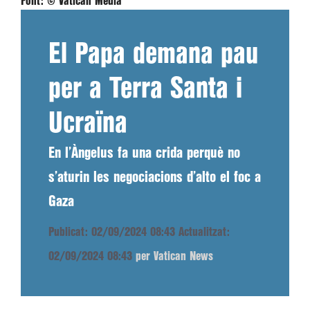
Font:
© Vatican Media
El Papa demana pau
per a Terra Santa i
Ucraïna
En l’Àngelus fa una crida perquè no
s’aturin les negociacions d’alto el foc a
Gaza
Publicat: 02/09/2024 08:43
Actualitzat:
02/09/2024 08:43
per Vatican News