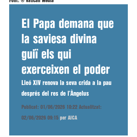
Font:
© Vatican Media
El Papa demana que
la saviesa divina
guiï els qui
exerceixen el poder
Lleó XIV renova la seva crida a la pau
després del res de l’Àngelus
Publicat: 01/06/2026 10:22
Actualitzat:
02/06/2026 09:15
per AICA