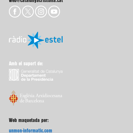
web@catalunyacristiana.cat
Amb el suport de:
Web maquetada per:
unmon-informatic.com