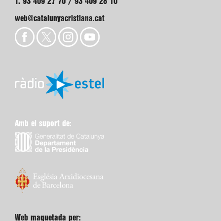
T. 93 409 27 70 / 93 409 28 10
web@catalunyacristiana.cat
Amb el suport de:
Web maquetada per: