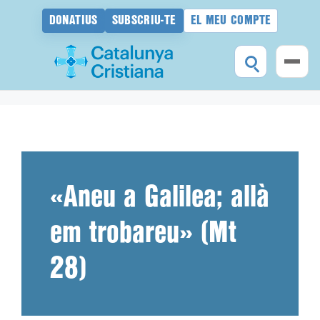
DONATIUS
SUBSCRIU-TE
EL MEU COMPTE
Vés
al
contingut
«Aneu a Galilea; allà
em trobareu» (Mt
28)