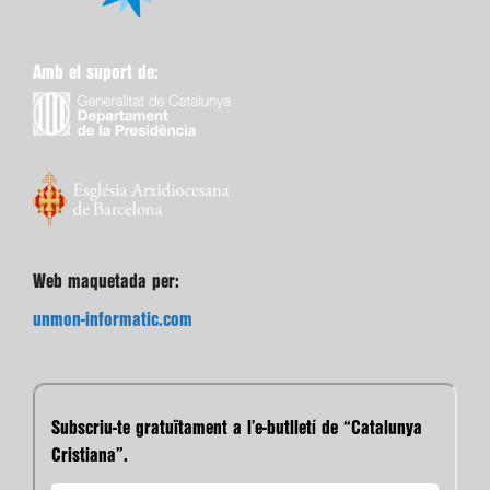
Amb el suport de:
Web maquetada per:
unmon-informatic.com
Subscriu-te gratuïtament a l’e-butlletí de “Catalunya
Cristiana”.