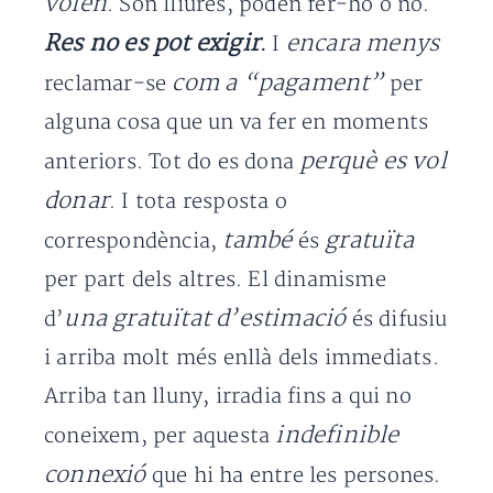
volen
. Són lliures, poden fer-ho o no.
Res no es pot exigir
encara menys
.
I
com a “pagament”
reclamar-se
per
alguna cosa que un va fer en moments
perquè es vol
anteriors. Tot do es dona
donar
. I tota resposta o
també
gratuïta
correspondència,
és
per part dels altres. El dinamisme
una gratuïtat d’estimació
d’
és difusiu
i arriba molt més enllà dels immediats.
Arriba tan lluny, irradia fins a qui no
indefinible
coneixem, per aquesta
connexió
que hi ha entre les persones.