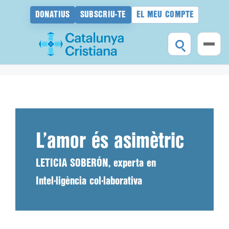
DONATIUS
SUBSCRIU-TE
EL MEU COMPTE
Vés
al
contingut
L’amor és asimètric
LETICIA SOBERÓN, experta en
Intel·ligència col·laborativa