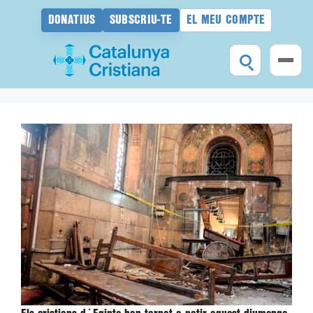
DONATIUS
SUBSCRIU-TE
EL MEU COMPTE
Vés
al
contingut