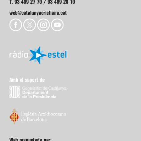
T. 93 409 27 70 / 93 409 28 10
web@catalunyacristiana.cat
Amb el suport de:
Web maquetada per: