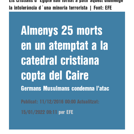
Els cristians d´Egipte han tornat a patir aquest diumenge
la intolerància d´una minoria terrorista |
Font:
EFE
Almenys 25 morts
en un atemptat a la
catedral cristiana
copta del Caire
Germans Musulmans condemna l'atac
Publicat: 11/12/2016 00:00
Actualitzat:
15/01/2022 09:11
per EFE