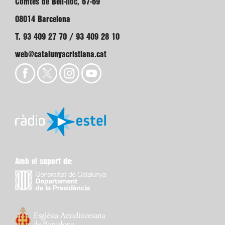
Comtes de Bell-lloc, 67-69
08014 Barcelona
T. 93 409 27 70 / 93 409 28 10
web@catalunyacristiana.cat
Amb el suport de: