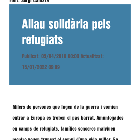
Font:
Sergi Cámara
Allau solidària pels
refugiats
Publicat: 05/04/2016 00:00
Actualitzat:
15/01/2022 09:09
Milers de persones que fugen de la guerra i somien
entrar a Europa es troben el pas barrat. Amuntegades
en camps de refugiats, famílies senceres malviuen
mentre veuen truncat el somni d’una vida millor. En