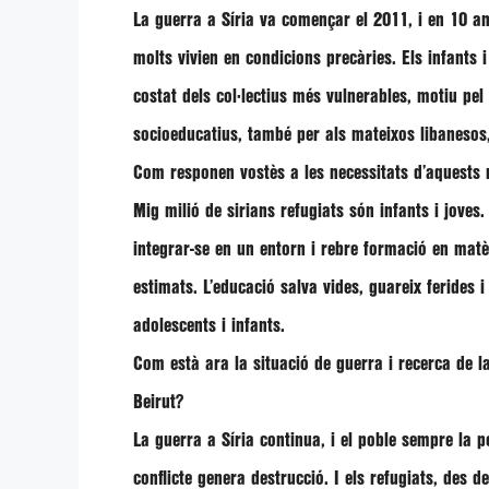
La guerra a Síria va començar el 2011, i en 10 an
molts vivien en condicions precàries. Els infants 
costat dels col·lectius més vulnerables, motiu pe
socioeducatius, també per als mateixos libanesos
Com responen vostès a les necessitats d’aquests 
Mig milió de sirians refugiats són infants i jove
integrar-se en un entorn i rebre formació en matè
estimats. L’educació salva vides, guareix ferides
adolescents i infants.
Com està ara la situació de guerra i recerca de la
Beirut?
La guerra a Síria continua, i el poble sempre la p
conflicte genera destrucció. I els refugiats, des d