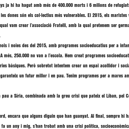
ys ja hi ha hagut amb més de 400.000 morts i 6 milions de refugiats
i les dones són els col·lectius més vulnerables. El 2015, els mariste
l qual vam crear l’associació Fratelli, amb la qual pretenem ser ger
,
nois i noies des del 2015, amb programes socioeducatius per a infan
s. A més, 250.000 no van a l’escola. Hem creat programes socioeduca
ries bàsiques. Però sobretot intentem crear un espai acollidor i soci
 i garanteix un futur millor i en pau. Tenim programes per a mares a
 pau a Síria, combinada amb la greu crisi que pateix el Líban, pel Co
erd, encara que alguns diguin que han guanyat. Al final, sempre hi ha
e fa un any i mig, s’han trobat amb una crisi política, socioeconòmica