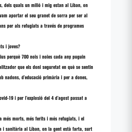
, dels quals un milió i mig estan al Líban, on
s vam aportar el seu granet de sorra per ser al
mans per als refugiats a través de programes
ts i joves?
tius perquè 700 nois i noies cada any puguin
alitzador que els doni seguretat en què se sentin
mb nadons, d’educació primària i per a dones,
vid-19 i per l’explosió del 4 d’agost passat a
 més morts, més ferits i més refugiats, i el
 i sanitària al Líban, on la gent està farta, surt