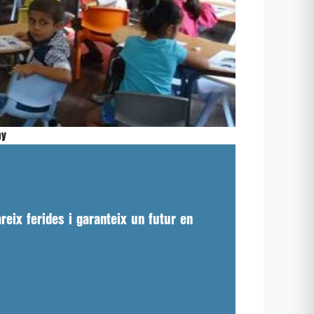
ny
reix ferides i garanteix un futur en