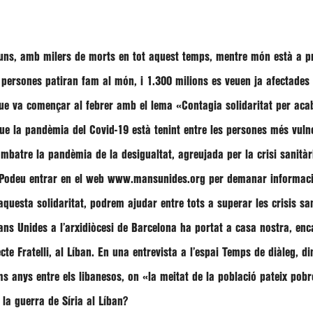
luns, amb milers de morts en tot aquest temps, mentre món està a pr
persones patiran fam al món, i 1.300 milions es veuen ja afectades p
 va començar al febrer amb el lema «Contagia solidaritat per acaba
e la pandèmia del Covid-19 està tenint entre les persones més vulne
batre la pandèmia de la desigualtat, agreujada per la crisi sanità
 Podeu entrar en el web
www.mansunides.org
per demanar informació
questa solidaritat, podrem ajudar entre tots a superar les crisis san
ans Unides a l’arxidiòcesi de Barcelona ha portat a casa nostra, enc
te Fratelli, al Líban. En una entrevista a l’espai Temps de diàleg, 
tims anys entre els libanesos, on «la meitat de la població pateix pob
e la guerra de Síria al Líban?