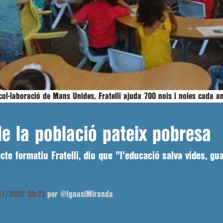
col·laboració de Mans Unides, Fratelli ajuda 700 nois i noies cada a
de la població pateix pobresa
te formatiu Fratelli, diu que "l'educació salva vides, gua
/01/2022 09:23
per @IgnasiMiranda