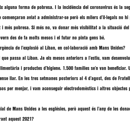
teix alguna forma de pobresa. I la incidència del coronavirus és la 
començaran aviat a administrar-se però els milers d’il·legals no hi p
i més pobresa. Si més no, va donar més visibilitat a la situació del p
overn des de fa molts mesos i el futur no pinta gens bé.
rgència de l’explosió al Líban, en col·laboració amb Mans Unides?
 que passa al Líban. Ja els mesos anteriors a l’estiu, vam desenvol
limentària i productes d’higiene. 1.500 famílies se’n van beneficiar.
ense llar. En les tres setmanes posteriors al 4 d’agost, des de Frate
os per menjar, i vam aconseguir electrodomèstics i altres objectes pe
encial de Mans Unides a les esglésies, però aquest és l’any de les do
rant aquest 2021?