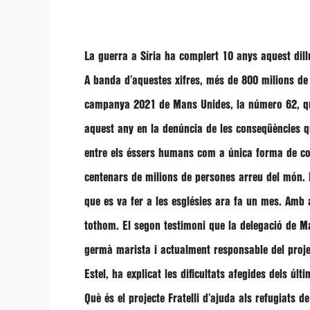
La guerra a Síria ha complert 10 anys aquest dil
A banda d’aquestes xifres, més de 800 milions de 
campanya 2021 de Mans Unides, la número 62, que
aquest any en la denúncia de les conseqüències qu
entre els éssers humans com a única forma de com
centenars de milions de persones arreu del món.
que es va fer a les esglésies ara fa un mes. Amb a
tothom. El segon testimoni que la delegació de M
germà marista i actualment responsable del projec
Estel
, ha explicat les dificultats afegides dels úl
Què és el projecte Fratelli d’ajuda als refugiats d