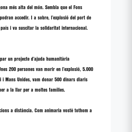
segona més alta del món. Sembla que el Fons
odran accedir. I a sobre, l’explosió del port de
aís i va suscitar la solidaritat internacional.
upar un projecte d’ajuda humanitària
 Unes 200 persones van morir en l’explosió, 5.000
lli i Mans Unides, vam donar 500 dinars diaris
r a la llar per a moltes famílies.
nacions a distància. Com animaria vostè tothom a