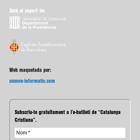
Amb el suport de:
Web maquetada per:
unmon-informatic.com
Subscriu-te gratuïtament a l’e-butlletí de “Catalunya
Cristiana”.