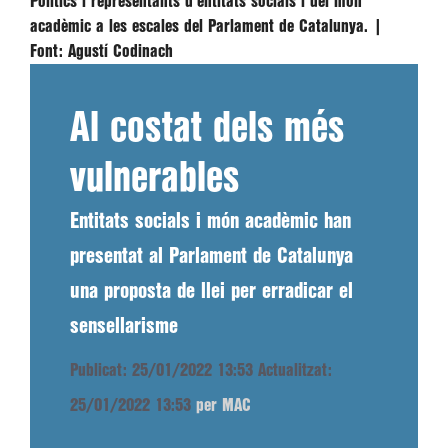
Polítics i representants d'entitats socials i del món
acadèmic a les escales del Parlament de Catalunya. |
Font:
Agustí Codinach
Al costat dels més
vulnerables
Entitats socials i món acadèmic han
presentat al Parlament de Catalunya
una proposta de llei per erradicar el
sensellarisme
Publicat: 25/01/2022 13:53
Actualitzat:
25/01/2022 13:53
per MAC