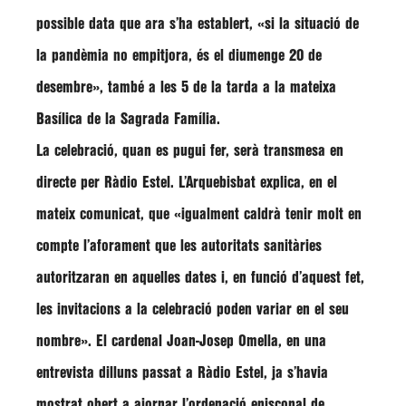
possible data que ara s’ha establert,
«si la situació de
la pandèmia no empitjora, és el diumenge 20 de
desembre»
, també a les 5 de la tarda a la mateixa
Basílica de la Sagrada Família.
La celebració, quan es pugui fer, serà transmesa en
directe per Ràdio Estel. L’Arquebisbat explica, en el
mateix comunicat, que
«igualment caldrà tenir molt en
compte l’aforament que les autoritats sanitàries
autoritzaran en aquelles dates i, en funció d’aquest fet,
les invitacions a la celebració poden variar en el seu
nombre»
. El cardenal Joan-Josep Omella, en una
entrevista dilluns passat a Ràdio Estel, ja s’havia
mostrat obert a ajornar l’ordenació episcopal de