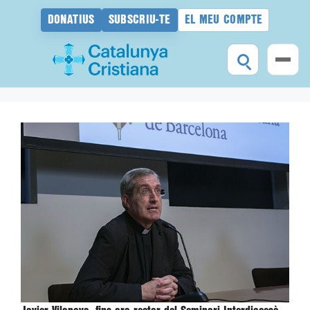
DONATIUS
SUBSCRIU-TE
EL MEU COMPTE
Vés
al
contingut