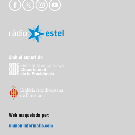
Amb el suport de:
Web maquetada per:
unmon-informatic.com