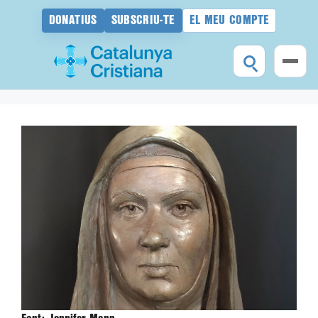
DONATIUS
SUBSCRIU-TE
EL MEU COMPTE
Vés
al
contingut