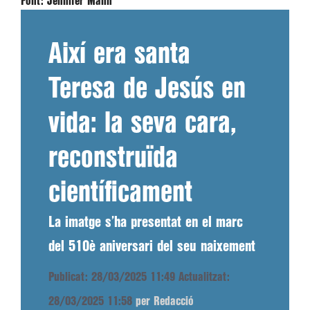
Font:
Jennifer Mann
Així era santa
Teresa de Jesús en
vida: la seva cara,
reconstruïda
científicament
La imatge s’ha presentat en el marc
del 510è aniversari del seu naixement
Publicat: 28/03/2025 11:49
Actualitzat:
28/03/2025 11:58
per Redacció