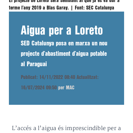
El projecte de Loreto serà semblant al que ja es va dur a
terme l’any 2019 a Blas Garay. |
Font:
SEC Catalunya
Aigua per a Loreto
SED Catalunya posa en marxa un nou
projecte d’abastiment d’aigua potable
al Paraguai
Publicat: 14/11/2022 08:40
Actualitzat:
16/07/2024 09:50
per MAC
L’accés a l’aigua és imprescindible per a