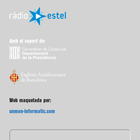
Amb el suport de:
Web maquetada per:
unmon-informatic.com