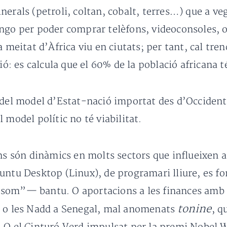
nerals (petroli, coltan, cobalt, terres…) que a v
ngo per poder comprar telèfons, videoconsoles, o
a meitat d’Àfrica viu en ciutats; per tant, cal tr
ció: es calcula que el 60% de la població africana
 del model d’Estat-nació importat des d’Occident 
 model polític no té viabilitat.
ans són dinàmics en molts sectors que influeixen 
untu Desktop (Linux), de programari lliure, es f
 som”— bantu. O aportacions a les finances amb
tonine
l o les Nadd a Senegal, mal anomenats
, q