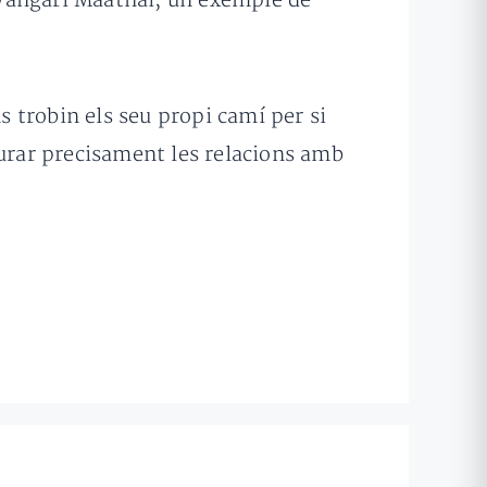
 Wangari Maathai, un exemple de
s trobin els seu propi camí per si
gurar precisament les relacions amb