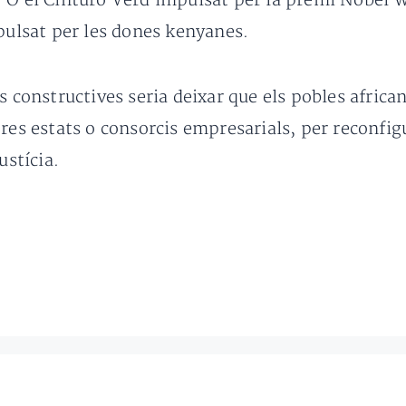
. O el Cinturó Verd impulsat per la premi Nobel
mpulsat per les dones kenyanes.
s constructives seria deixar que els pobles african
tres estats o consorcis empresarials, per reconfi
ustícia.