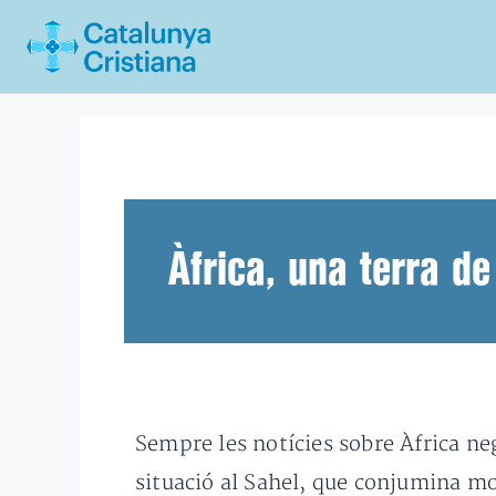
Vés
al
contingut
Àfrica, una terra de
Sempre les notícies sobre Àfrica neg
situació al Sahel, que conjumina m