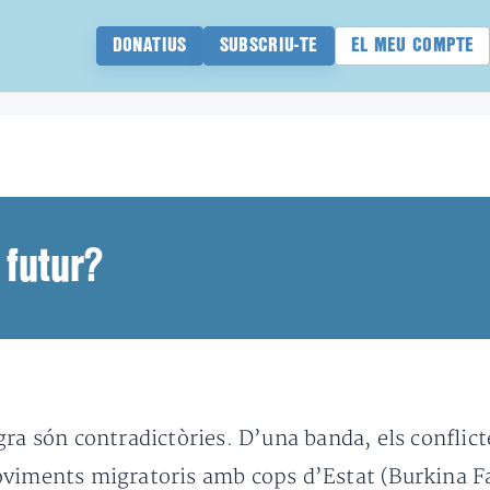
DONATIUS
SUBSCRIU-TE
EL MEU COMPTE
 futur?
ra són contradictòries. D’una banda, els conflict
oviments migratoris amb cops d’Estat (Burkina Fas