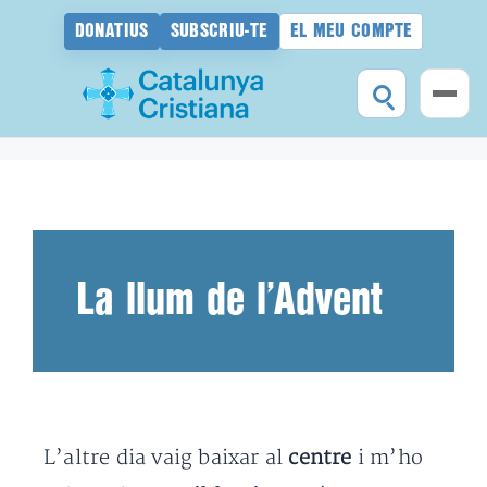
DONATIUS
SUBSCRIU-TE
EL MEU COMPTE
Vés
al
contingut
La llum de l’Advent
L’altre dia vaig baixar al
centre
i m’ho