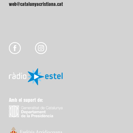
web@catalunyacristiana.cat
Amb el suport de:
Web maquetada per: