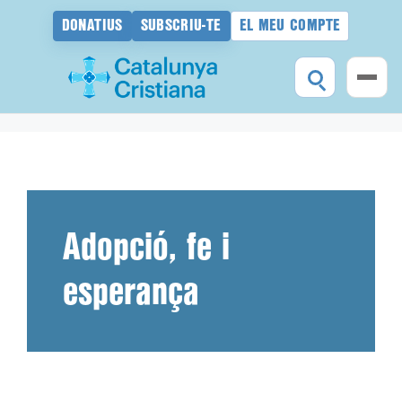
DONATIUS
SUBSCRIU-TE
EL MEU COMPTE
Vés
al
contingut
Adopció, fe i
esperança