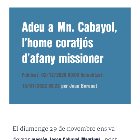
Adeu a Mn. Cabayol,
l’home coratjós
d’afany missioner
Publicat: 02/12/2020 00:00
Actualitzat:
15/01/2022 09:23
per Joan Boronat
El diumenge 29 de novembre ens va
deixar
, pocs
mossèn Josep Cabayol Magrinyà