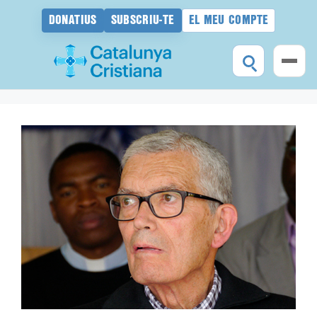
DONATIUS
SUBSCRIU-TE
EL MEU COMPTE
Vés
al
contingut