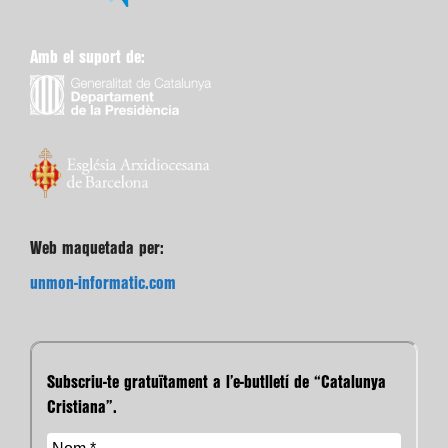
Amb el suport de:
Web maquetada per:
unmon-informatic.com
Subscriu-te gratuïtament a l’e-butlletí de “Catalunya
Cristiana”.